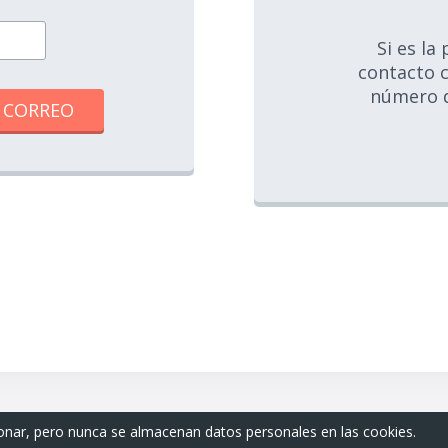
Si es la
contacto c
número d
ionar, pero nunca se almacenan datos personales en las cookies.